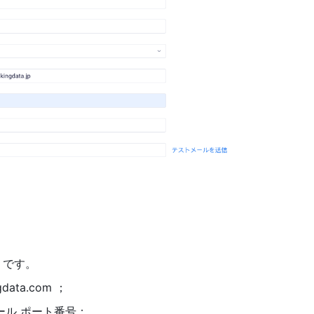
りです。
ata.com ；
ール ポート番号；