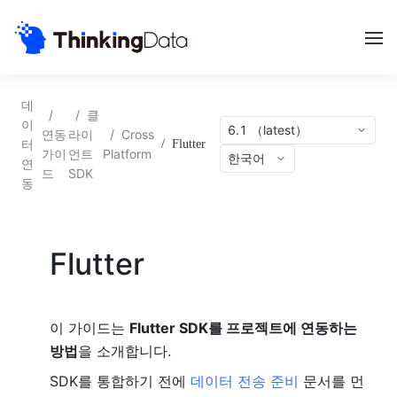
데
/
/
클
이
6.1 （latest）
연동
라이
/
Cross
터
/
Flutter
가이
언트
Platform
한국어
연
드
SDK
동
Flutter
이 가이드는
Flutter SDK를 프로젝트에 연동하는
방법
을 소개합니다.
SDK를 통합하기 전에
데이터 전송 준비
문서를 먼