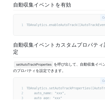
自動収集イベントを有効
C
1
TDAnalytics.enableAutoTrack([AutoTrackEve
自動収集イベントカスタムプロパティ
定
を呼び出して、自動収集イベ
setAutoTrackProperties
のプロパティを設定できます。
C
1
2
3
4
})