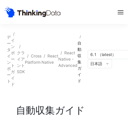
/
デ
/
イ
ー
自
ン
/
タ
動
ポ
クラ
/
React
6.1 （latest）
イ
/
Cross
/
React
収
ー
イア
Native -
ン
Platform
Native
集
日本語
ト
ント
Advanced
ポ
ガ
ガ
SDK
ー
イ
イ
ト
ド
ド
自動収集ガイド